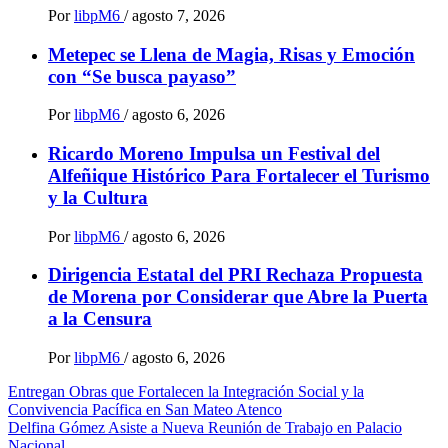
Por
libpM6
/
agosto 7, 2026
Metepec se Llena de Magia, Risas y Emoción
con “Se busca payaso”
Por
libpM6
/
agosto 6, 2026
Ricardo Moreno Impulsa un Festival del
Alfeñique Histórico Para Fortalecer el Turismo
y la Cultura
Por
libpM6
/
agosto 6, 2026
Dirigencia Estatal del PRI Rechaza Propuesta
de Morena por Considerar que Abre la Puerta
a la Censura
Por
libpM6
/
agosto 6, 2026
Navegación
Entregan Obras que Fortalecen la Integración Social y la
Convivencia Pacífica en San Mateo Atenco
de
Delfina Gómez Asiste a Nueva Reunión de Trabajo en Palacio
Nacional