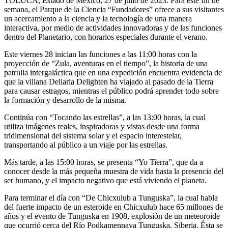
TOLUCA, Estado de México, 27 de julio de 2023. Para este fin de
semana, el Parque de la Ciencia “Fundadores” ofrece a sus visitantes
un acercamiento a la ciencia y la tecnología de una manera
interactiva, por medio de actividades innovadoras y de las funciones
dentro del Planetario, con horarios especiales durante el verano.
Este viernes 28 inician las funciones a las 11:00 horas con la
proyección de “Zula, aventuras en el tiempo”, la historia de una
patrulla intergaláctica que en una expedición encuentra evidencia de
que la villana Deliaria Delighten ha viajado al pasado de la Tierra
para causar estragos, mientras el público podrá aprender todo sobre
la formación y desarrollo de la misma.
Continúa con “Tocando las estrellas”, a las 13:00 horas, la cual
utiliza imágenes reales, inspiradoras y vistas desde una forma
tridimensional del sistema solar y el espacio interestelar,
transportando al público a un viaje por las estrellas.
Más tarde, a las 15:00 horas, se presenta “Yo Tierra”, que da a
conocer desde la más pequeña muestra de vida hasta la presencia del
ser humano, y el impacto negativo que está viviendo el planeta.
Para terminar el día con “De Chicxulub a Tunguska”, la cual habla
del fuerte impacto de un esteroide en Chicxulub hace 65 millones de
años y el evento de Tunguska en 1908, explosión de un meteoroide
que ocurrió cerca del Río Podkamennaya Tunguska, Siberia. Ésta se