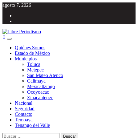
Saltar
agosto 7, 2026
al
Facebook
contenido
Twitter
Menú
Libre Periodismo
Información libre del Estado de México
principal
Quiénes Somos
Estado de México
Municipios
Toluca
Metepec
San Mateo Atenco
Calimaya
Mexicaltzingo
Ocoyoacac
Zinacantepec
Nacional
Seguridad
Contacto
Temoaya
Tenango del Valle
Buscar: