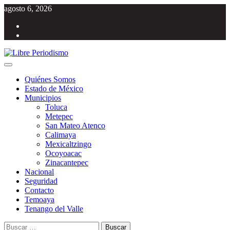
Saltar
agosto 6, 2026
al
Facebook
contenido
Twitter
Menú
Libre Periodismo
Información libre del Estado de México
principal
Quiénes Somos
Estado de México
Municipios
Toluca
Metepec
San Mateo Atenco
Calimaya
Mexicaltzingo
Ocoyoacac
Zinacantepec
Nacional
Seguridad
Contacto
Temoaya
Tenango del Valle
Buscar: