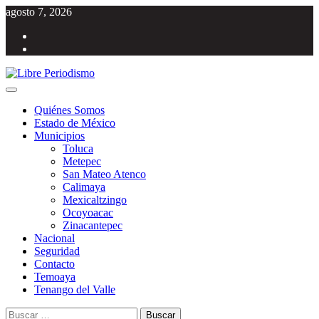
Saltar
agosto 7, 2026
al
Facebook
contenido
Twitter
Menú
Libre Periodismo
Información libre del Estado de México
principal
Quiénes Somos
Estado de México
Municipios
Toluca
Metepec
San Mateo Atenco
Calimaya
Mexicaltzingo
Ocoyoacac
Zinacantepec
Nacional
Seguridad
Contacto
Temoaya
Tenango del Valle
Buscar: