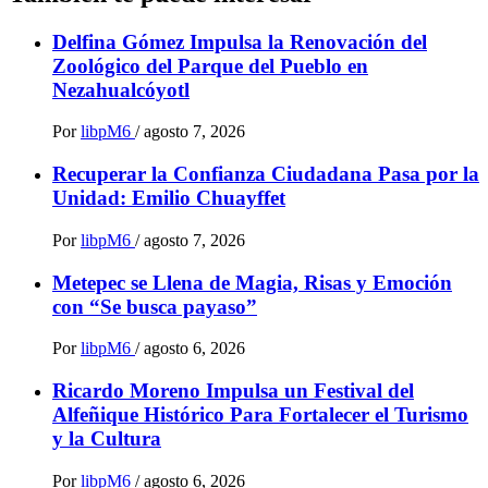
Delfina Gómez Impulsa la Renovación del
Zoológico del Parque del Pueblo en
Nezahualcóyotl
Por
libpM6
/
agosto 7, 2026
Recuperar la Confianza Ciudadana Pasa por la
Unidad: Emilio Chuayffet
Por
libpM6
/
agosto 7, 2026
Metepec se Llena de Magia, Risas y Emoción
con “Se busca payaso”
Por
libpM6
/
agosto 6, 2026
Ricardo Moreno Impulsa un Festival del
Alfeñique Histórico Para Fortalecer el Turismo
y la Cultura
Por
libpM6
/
agosto 6, 2026