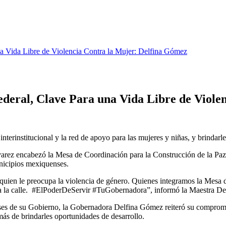
na Vida Libre de Violencia Contra la Mujer: Delfina Gómez
ederal, Clave Para una Vida Libre de Viole
nterinstitucional y la red de apoyo para las mujeres y niñas, y brindarl
encabezó la Mesa de Coordinación para la Construcción de la Paz, en
unicipios mexiquenses.
uien le preocupa la violencia de género. Quienes integramos la Mesa d
ir a la calle. #ElPoderDeServir #TuGobernadora”, informó la Maestra Del
meses de su Gobierno, la Gobernadora Delfina Gómez reiteró su compromi
ás de brindarles oportunidades de desarrollo.