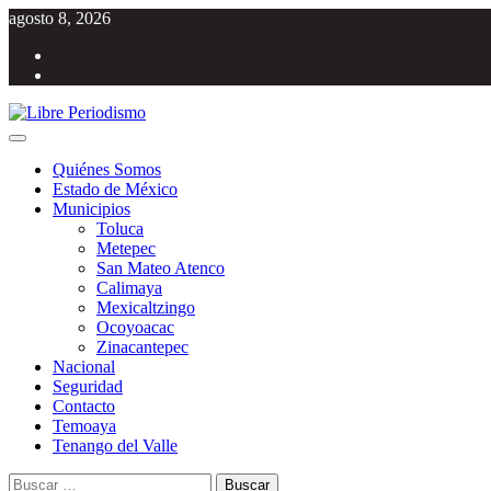
Saltar
agosto 8, 2026
al
Facebook
contenido
Twitter
Menú
Libre Periodismo
Información libre del Estado de México
principal
Quiénes Somos
Estado de México
Municipios
Toluca
Metepec
San Mateo Atenco
Calimaya
Mexicaltzingo
Ocoyoacac
Zinacantepec
Nacional
Seguridad
Contacto
Temoaya
Tenango del Valle
Buscar: