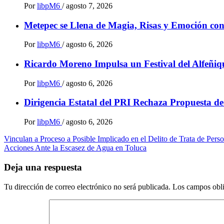
Por
libpM6
/
agosto 7, 2026
Metepec se Llena de Magia, Risas y Emoción co
Por
libpM6
/
agosto 6, 2026
Ricardo Moreno Impulsa un Festival del Alfeñiqu
Por
libpM6
/
agosto 6, 2026
Dirigencia Estatal del PRI Rechaza Propuesta d
Por
libpM6
/
agosto 6, 2026
Navegación
Vinculan a Proceso a Posible Implicado en el Delito de Trata de Per
Acciones Ante la Escasez de Agua en Toluca
de
entradas
Deja una respuesta
Tu dirección de correo electrónico no será publicada.
Los campos obli