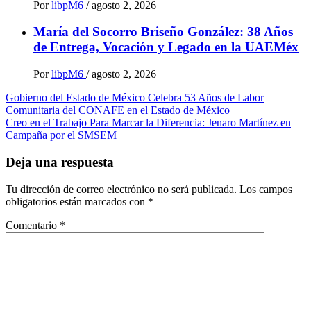
Por
libpM6
/
agosto 2, 2026
María del Socorro Briseño González: 38 Años
de Entrega, Vocación y Legado en la UAEMéx
Por
libpM6
/
agosto 2, 2026
Navegación
Gobierno del Estado de México Celebra 53 Años de Labor
Comunitaria del CONAFE en el Estado de México
de
Creo en el Trabajo Para Marcar la Diferencia: Jenaro Martínez en
entradas
Campaña por el SMSEM
Deja una respuesta
Tu dirección de correo electrónico no será publicada.
Los campos
obligatorios están marcados con
*
Comentario
*