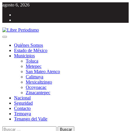
Saltar
agosto 6, 2026
al
Facebook
contenido
Twitter
Menú
Libre Periodismo
Información libre del Estado de México
principal
Quiénes Somos
Estado de México
Municipios
Toluca
Metepec
San Mateo Atenco
Calimaya
Mexicaltzingo
Ocoyoacac
Zinacantepec
Nacional
Seguridad
Contacto
Temoaya
Tenango del Valle
Buscar: