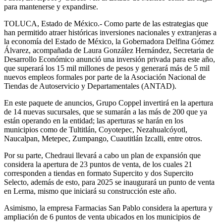
para mantenerse y expandirse.
TOLUCA, Estado de México.- Como parte de las estrategias que
han permitido atraer históricas inversiones nacionales y extranjeras a
la economía del Estado de México, la Gobernadora Delfina Gómez
Álvarez, acompañada de Laura González Hernández, Secretaria de
Desarrollo Económico anunció una inversión privada para este año,
que superará los 15 mil millones de pesos y generará más de 5 mil
nuevos empleos formales por parte de la Asociación Nacional de
Tiendas de Autoservicio y Departamentales (ANTAD).
En este paquete de anuncios, Grupo Coppel invertirá en la apertura
de 14 nuevas sucursales, que se sumarán a las más de 200 que ya
están operando en la entidad; las aperturas se harán en los
municipios como de Tultitlán, Coyotepec, Nezahualcóyotl,
Naucalpan, Metepec, Zumpango, Cuautitlán Izcalli, entre otros.
Por su parte, Chedraui llevará a cabo un plan de expansión que
considera la apertura de 23 puntos de venta, de los cuales 21
corresponden a tiendas en formato Supercito y dos Supercito
Selecto, además de esto, para 2025 se inaugurará un punto de venta
en Lerma, mismo que iniciará su construcción este año.
Asimismo, la empresa Farmacias San Pablo considera la apertura y
ampliación de 6 puntos de venta ubicados en los municipios de