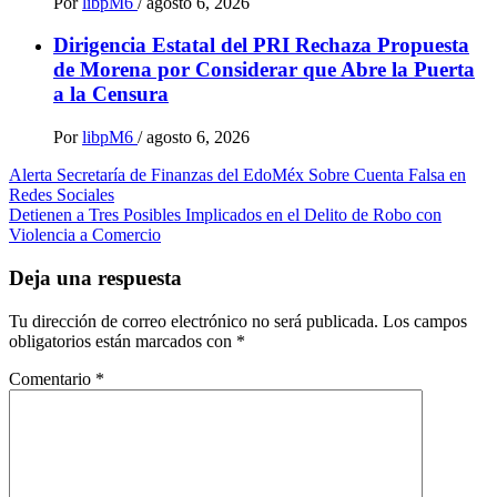
Por
libpM6
/
agosto 6, 2026
Dirigencia Estatal del PRI Rechaza Propuesta
de Morena por Considerar que Abre la Puerta
a la Censura
Por
libpM6
/
agosto 6, 2026
Navegación
Alerta Secretaría de Finanzas del EdoMéx Sobre Cuenta Falsa en
Redes Sociales
de
Detienen a Tres Posibles Implicados en el Delito de Robo con
entradas
Violencia a Comercio
Deja una respuesta
Tu dirección de correo electrónico no será publicada.
Los campos
obligatorios están marcados con
*
Comentario
*