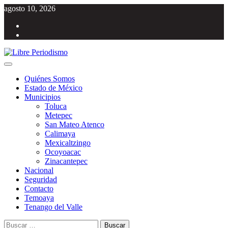
Saltar
agosto 10, 2026
al
Facebook
contenido
Twitter
Menú
Libre Periodismo
Información libre del Estado de México
principal
Quiénes Somos
Estado de México
Municipios
Toluca
Metepec
San Mateo Atenco
Calimaya
Mexicaltzingo
Ocoyoacac
Zinacantepec
Nacional
Seguridad
Contacto
Temoaya
Tenango del Valle
Buscar: