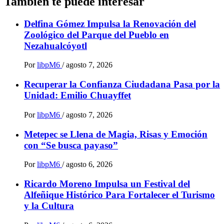
También te puede interesar
Delfina Gómez Impulsa la Renovación del
Zoológico del Parque del Pueblo en
Nezahualcóyotl
Por
libpM6
/
agosto 7, 2026
Recuperar la Confianza Ciudadana Pasa por la
Unidad: Emilio Chuayffet
Por
libpM6
/
agosto 7, 2026
Metepec se Llena de Magia, Risas y Emoción
con “Se busca payaso”
Por
libpM6
/
agosto 6, 2026
Ricardo Moreno Impulsa un Festival del
Alfeñique Histórico Para Fortalecer el Turismo
y la Cultura