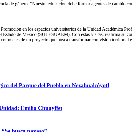
iolencia de género. “Nuestra educación debe formar agentes de cambio c
e Promoción en los espacios universitarios de la Unidad Académica Profe
l Estado de México (SUTESUAEM). Con estas visitas, reafirma su comp
ía como ejes de un proyecto que busca transformar con visión territoria
ico del Parque del Pueblo en Nezahualcóyotl
Unidad: Emilio Chuayffet
n “Se busca payaso”