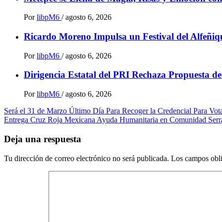
Por
libpM6
/
agosto 6, 2026
Ricardo Moreno Impulsa un Festival del Alfeñiqu
Por
libpM6
/
agosto 6, 2026
Dirigencia Estatal del PRI Rechaza Propuesta d
Por
libpM6
/
agosto 6, 2026
Navegación
Será el 31 de Marzo Último Día Para Recoger la Credencial Para Vot
Entrega Cruz Roja Mexicana Ayuda Humanitaria en Comunidad Serr
de
entradas
Deja una respuesta
Tu dirección de correo electrónico no será publicada.
Los campos obli