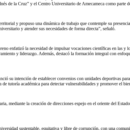
na Inés de la Cruz” y el Centro Universitario de Amecameca como parte 
 territorial y propuso una dinámica de trabajo que contemple su presenc
 universitario y atender sus necesidades de forma directa”, señaló.
no enfatizó la necesidad de impulsar vocaciones científicas en las y l
miento y liderazgo. Además, destacó la formación integral con enfoque
ció su intención de establecer convenios con unidades deportivas para 
de tutoría académica para detectar vulnerabilidades y promover el bie
taria, mediante la creación de direcciones espejo en el oriente del Estad
.
versidad sustentable, equitativa y libre de corrupción, con una comuni