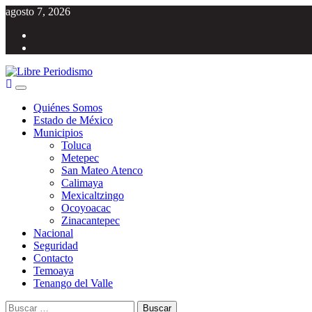
Saltar
agosto 7, 2026
al
Facebook
contenido
Twitter
Menú
Libre Periodismo
Información libre del Estado de México
principal
Quiénes Somos
Estado de México
Municipios
Toluca
Metepec
San Mateo Atenco
Calimaya
Mexicaltzingo
Ocoyoacac
Zinacantepec
Nacional
Seguridad
Contacto
Temoaya
Tenango del Valle
Buscar: