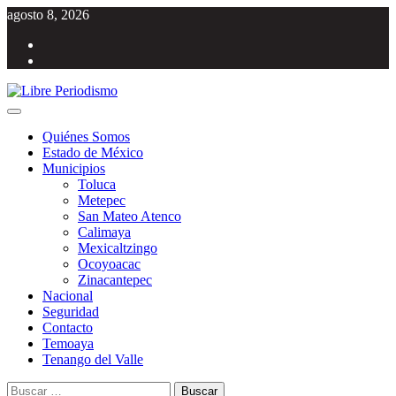
Saltar
agosto 8, 2026
al
Facebook
contenido
Twitter
Menú
Libre Periodismo
Información libre del Estado de México
principal
Quiénes Somos
Estado de México
Municipios
Toluca
Metepec
San Mateo Atenco
Calimaya
Mexicaltzingo
Ocoyoacac
Zinacantepec
Nacional
Seguridad
Contacto
Temoaya
Tenango del Valle
Buscar: