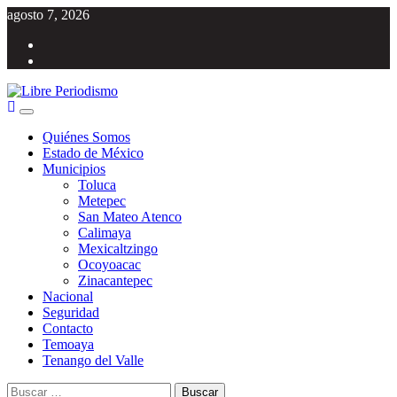
Saltar
agosto 7, 2026
al
Facebook
contenido
Twitter
Menú
Libre Periodismo
Información libre del Estado de México
principal
Quiénes Somos
Estado de México
Municipios
Toluca
Metepec
San Mateo Atenco
Calimaya
Mexicaltzingo
Ocoyoacac
Zinacantepec
Nacional
Seguridad
Contacto
Temoaya
Tenango del Valle
Buscar: