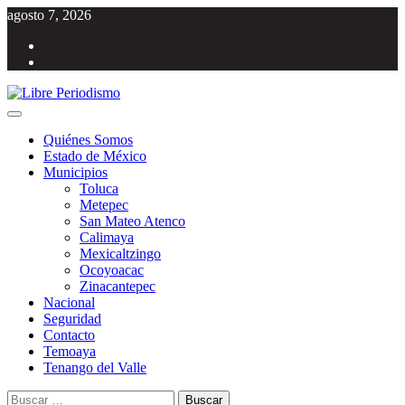
Saltar
agosto 7, 2026
al
Facebook
contenido
Twitter
Menú
Libre Periodismo
Información libre del Estado de México
principal
Quiénes Somos
Estado de México
Municipios
Toluca
Metepec
San Mateo Atenco
Calimaya
Mexicaltzingo
Ocoyoacac
Zinacantepec
Nacional
Seguridad
Contacto
Temoaya
Tenango del Valle
Buscar: