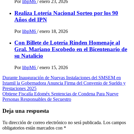
Por
libpM6
/
enero 23, 2026
Realiza Lotería Nacional Sorteo por los 90
Años del IPN
Por
libpM6
/
enero 18, 2026
Con Billete de Lotería Rinden Homenaje al
Gral. Mariano Escobedo en el Bicentenario de
su Natalicio
Por
libpM6
/
enero 15, 2026
Navegación
Durante Inauguración de Nuevas Instalaciones del SMSEM en
Ixtamil la Gobernadora Anuncia Firma del Convenio de Sueldo y
de
Prestaciones 2025
entradas
Obtiene Fiscalía Edoméx Sentencias de Condena Para Nueve
Personas Responsables de Secuestro
Deja una respuesta
Tu dirección de correo electrónico no será publicada.
Los campos
obligatorios están marcados con
*