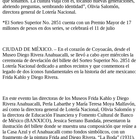
que soñamos. La cultura viaja con él, tocando nuevas generaciones,
abriendo preguntas, sembrando identidad”, Olivia Salomón,
directora general de Lotería Nacional.
*El Sorteo Superior No. 2851 cuenta con un Premio Mayor de 17
millones de pesos en dos series, se celebrará el 11 de julio
CIUDAD DE MÉXICO. – En el corazón de Coyoacán, desde el
Museo Diego Rivera Anahuacalli, se llevó a cabo ayer miércoles la
ceremonia de develación del billete del Sorteo Superior No. 2851 de
Lotería Nacional dedicado a ambos recintos y que conmemora el
legado de dos íconos fundamentales en la historia del arte mexicano:
Frida Kahlo y Diego Rivera.
En este evento las directoras de los Museos Frida Kahlo y Diego
Rivera Anahuacalli, Perla Labarthe y María Teresa Moya Malfavón,
así como la directora general de Lotería Nacional, Olivia Salomón y
la directora de Educación Financiera y Fomento Cultural de Banco
de México (BANXICO), Jessica Serrano Bandala, presentaron la
ilustración del billete donde se muestra una composición que reúne a
la Casa Azul y el Anahuacalli como fondos simbólicos, con un
fragmento de la pintura Frida and Diego Rivera. “La Boda” (1931).