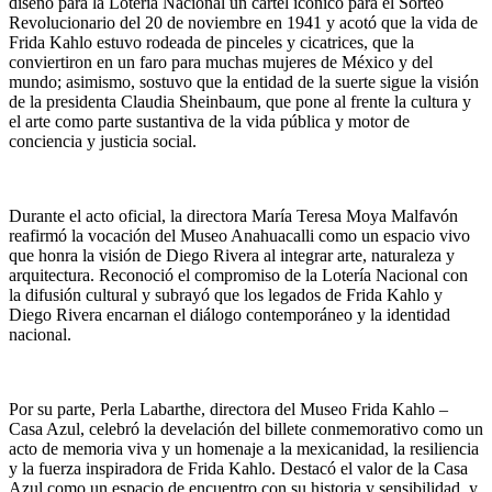
diseñó para la Lotería Nacional un cartel icónico para el Sorteo
Revolucionario del 20 de noviembre en 1941 y acotó que la vida de
Frida Kahlo estuvo rodeada de pinceles y cicatrices, que la
conviertiron en un faro para muchas mujeres de México y del
mundo; asimismo, sostuvo que la entidad de la suerte sigue la visión
de la presidenta Claudia Sheinbaum, que pone al frente la cultura y
el arte como parte sustantiva de la vida pública y motor de
conciencia y justicia social.
Durante el acto oficial, la directora María Teresa Moya Malfavón
reafirmó la vocación del Museo Anahuacalli como un espacio vivo
que honra la visión de Diego Rivera al integrar arte, naturaleza y
arquitectura. Reconoció el compromiso de la Lotería Nacional con
la difusión cultural y subrayó que los legados de Frida Kahlo y
Diego Rivera encarnan el diálogo contemporáneo y la identidad
nacional.
Por su parte, Perla Labarthe, directora del Museo Frida Kahlo –
Casa Azul, celebró la develación del billete conmemorativo como un
acto de memoria viva y un homenaje a la mexicanidad, la resiliencia
y la fuerza inspiradora de Frida Kahlo. Destacó el valor de la Casa
Azul como un espacio de encuentro con su historia y sensibilidad, y