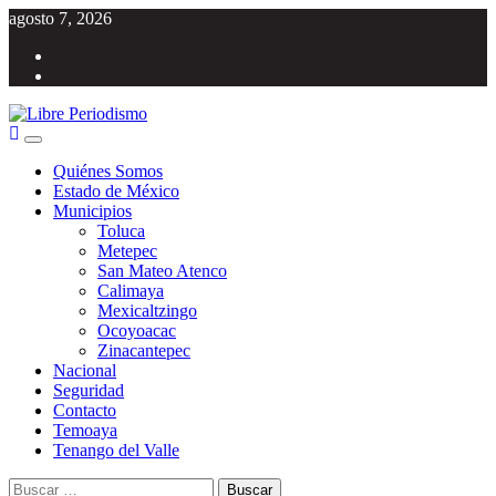
Saltar
agosto 7, 2026
al
Facebook
contenido
Twitter
Menú
Libre Periodismo
Información libre del Estado de México
principal
Quiénes Somos
Estado de México
Municipios
Toluca
Metepec
San Mateo Atenco
Calimaya
Mexicaltzingo
Ocoyoacac
Zinacantepec
Nacional
Seguridad
Contacto
Temoaya
Tenango del Valle
Buscar: