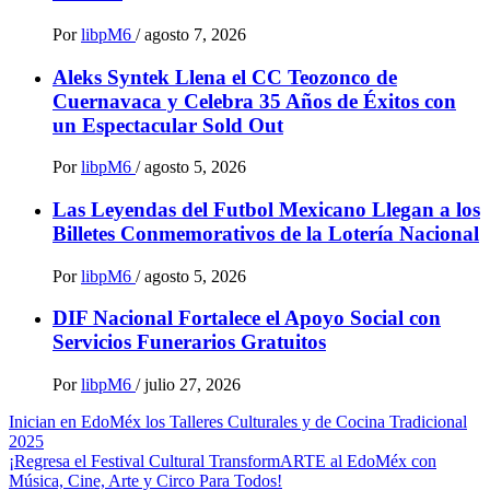
Por
libpM6
/
agosto 7, 2026
Aleks Syntek Llena el CC Teozonco de
Cuernavaca y Celebra 35 Años de Éxitos con
un Espectacular Sold Out
Por
libpM6
/
agosto 5, 2026
Las Leyendas del Futbol Mexicano Llegan a los
Billetes Conmemorativos de la Lotería Nacional
Por
libpM6
/
agosto 5, 2026
DIF Nacional Fortalece el Apoyo Social con
Servicios Funerarios Gratuitos
Por
libpM6
/
julio 27, 2026
Navegación
Inician en EdoMéx los Talleres Culturales y de Cocina Tradicional
2025
de
¡Regresa el Festival Cultural TransformARTE al EdoMéx con
entradas
Música, Cine, Arte y Circo Para Todos!