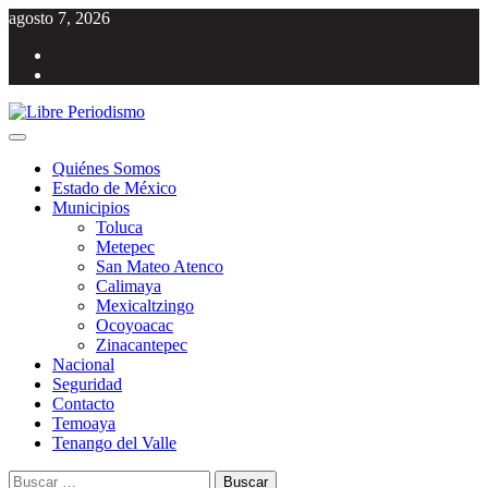
Saltar
agosto 7, 2026
al
Facebook
contenido
Twitter
Menú
Libre Periodismo
Información libre del Estado de México
principal
Quiénes Somos
Estado de México
Municipios
Toluca
Metepec
San Mateo Atenco
Calimaya
Mexicaltzingo
Ocoyoacac
Zinacantepec
Nacional
Seguridad
Contacto
Temoaya
Tenango del Valle
Buscar: