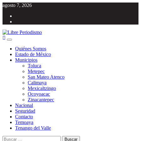
Saltar
agosto 7, 2026
al
Facebook
contenido
Twitter
Menú
Libre Periodismo
Información libre del Estado de México
principal
Quiénes Somos
Estado de México
Municipios
Toluca
Metepec
San Mateo Atenco
Calimaya
Mexicaltzingo
Ocoyoacac
Zinacantepec
Nacional
Seguridad
Contacto
Temoaya
Tenango del Valle
Buscar: