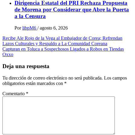
Dirigencia Estatal del PRI Rechaza Propuesta
de Morena por Considerar que Abre la Puerta
a la Censura
Por
libpM6
/
agosto 6, 2026
Navegación
Recibe Ale Rojo de la Vega al Embajador de Corea; Refrendan
Lazos Culturales y Respaldo a La Comunidad Coreana
de
Capturan en Toluca a Sospechosos Ligados a Robos en Tiendas
entradas
Oxxo
Deja una respuesta
Tu dirección de correo electrónico no será publicada.
Los campos
obligatorios están marcados con
*
Comentario
*