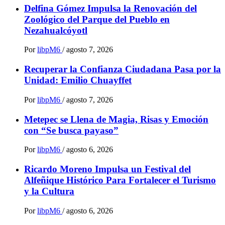
Delfina Gómez Impulsa la Renovación del
Zoológico del Parque del Pueblo en
Nezahualcóyotl
Por
libpM6
/
agosto 7, 2026
Recuperar la Confianza Ciudadana Pasa por la
Unidad: Emilio Chuayffet
Por
libpM6
/
agosto 7, 2026
Metepec se Llena de Magia, Risas y Emoción
con “Se busca payaso”
Por
libpM6
/
agosto 6, 2026
Ricardo Moreno Impulsa un Festival del
Alfeñique Histórico Para Fortalecer el Turismo
y la Cultura
Por
libpM6
/
agosto 6, 2026