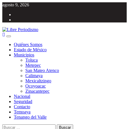
Saltar
agosto 9, 2026
al
Facebook
contenido
Twitter
Menú
Libre Periodismo
Información libre del Estado de México
principal
Quiénes Somos
Estado de México
Municipios
Toluca
Metepec
San Mateo Atenco
Calimaya
Mexicaltzingo
Ocoyoacac
Zinacantepec
Nacional
Seguridad
Contacto
Temoaya
Tenango del Valle
Buscar: