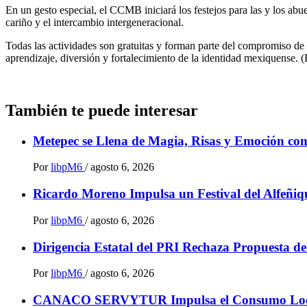
En un gesto especial, el CCMB iniciará los festejos para las y los ab
cariño y el intercambio intergeneracional.
Todas las actividades son gratuitas y forman parte del compromiso de 
aprendizaje, diversión y fortalecimiento de la identidad mexiquense. 
También te puede interesar
Metepec se Llena de Magia, Risas y Emoción co
Por
libpM6
/
agosto 6, 2026
Ricardo Moreno Impulsa un Festival del Alfeñiqu
Por
libpM6
/
agosto 6, 2026
Dirigencia Estatal del PRI Rechaza Propuesta d
Por
libpM6
/
agosto 6, 2026
CANACO SERVYTUR Impulsa el Consumo Local c