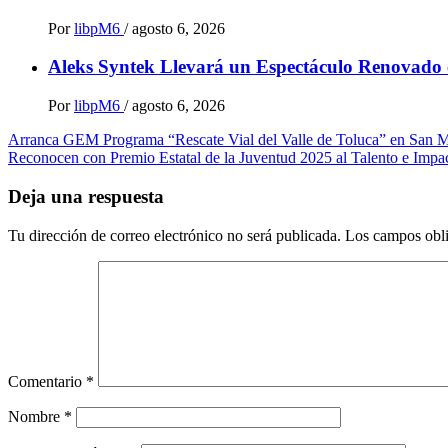
Por
libpM6
/
agosto 6, 2026
Aleks Syntek Llevará un Espectáculo Renovado e
Por
libpM6
/
agosto 6, 2026
Navegación
Arranca GEM Programa “Rescate Vial del Valle de Toluca” en San 
Reconocen con Premio Estatal de la Juventud 2025 al Talento e Impa
de
entradas
Deja una respuesta
Tu dirección de correo electrónico no será publicada.
Los campos obli
Comentario
*
Nombre
*