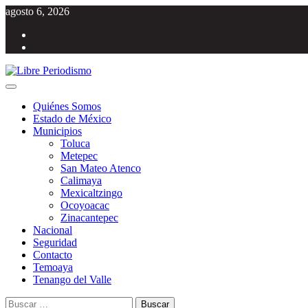
Saltar
agosto 6, 2026
al
Facebook
contenido
Twitter
Menú
Libre Periodismo
Información libre del Estado de México
principal
Quiénes Somos
Estado de México
Municipios
Toluca
Metepec
San Mateo Atenco
Calimaya
Mexicaltzingo
Ocoyoacac
Zinacantepec
Nacional
Seguridad
Contacto
Temoaya
Tenango del Valle
Buscar: