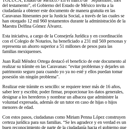
TOLUCA, Estado de México.- En el marco de “Septiembre, mes
del testamento”, el Gobierno del Estado de México invita a la
ciudadanía a obtener este documento de manera gratuita en las
Caravanas Itinerantes por la Justicia Social, a través de las cuales se
han otorgado 12 mil 960 testamentos durante la administración de la
Maestra Delfina Gómez Álvarez.
Esta iniciativa, a cargo de la Consejería Jurídica y en coordinación
con el Colegio de Notarios, ha beneficiado a 231 mil 569 personas y
representa un ahorro superior a 51 millones de pesos para las
familias mexiquenses.
Juan Raúl Méndez Ortega destacó el beneficio de este documento al
realizar su trámite en las Caravanas: “evitar problemas y dejarles un
patrimonio seguro para cuando yo ya no esté y ellos puedan tomar
posesión sin ningún problema”.
Realizar este trámite es sencillo: se requiere tener más de 16 años,
saber leer y escribir, poder firmar, proporcionar los datos generales,
designar a los herederos y nombrar un albacea que administre la
voluntad expresada, además de un tutor en caso de hijas o hijos
menores de edad.
Con estos pasos, ciudadanas como Miriam Penna López construyen
certeza jurídica para sus familias. “Se les agradece y en verdad es un
buen reconocimiento de parte de la ciudadanía hacia el gobierno que