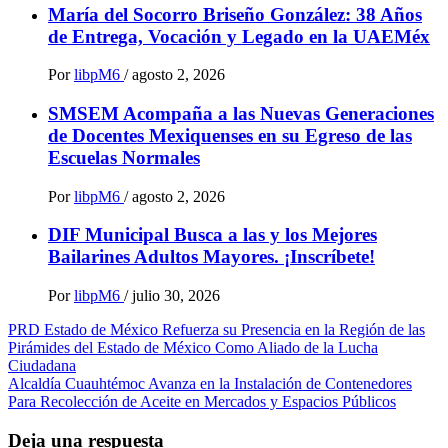
María del Socorro Briseño González: 38 Años
de Entrega, Vocación y Legado en la UAEMéx
Por
libpM6
/
agosto 2, 2026
SMSEM Acompaña a las Nuevas Generaciones
de Docentes Mexiquenses en su Egreso de las
Escuelas Normales
Por
libpM6
/
agosto 2, 2026
DIF Municipal Busca a las y los Mejores
Bailarines Adultos Mayores. ¡Inscríbete!
Por
libpM6
/
julio 30, 2026
Navegación
PRD Estado de México Refuerza su Presencia en la Región de las
Pirámides del Estado de México Como Aliado de la Lucha
de
Ciudadana
entradas
Alcaldía Cuauhtémoc Avanza en la Instalación de Contenedores
Para Recolección de Aceite en Mercados y Espacios Públicos
Deja una respuesta