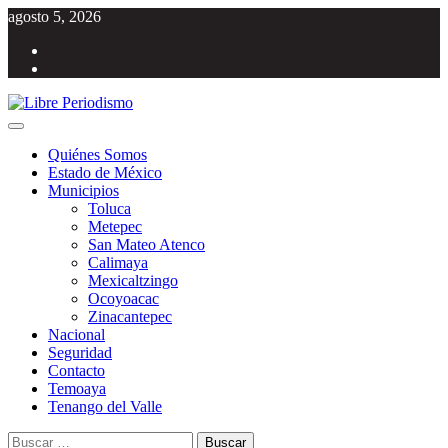
Saltar
agosto 5, 2026
al
Facebook
contenido
Twitter
Menú
Libre Periodismo
Información libre del Estado de México
principal
Quiénes Somos
Estado de México
Municipios
Toluca
Metepec
San Mateo Atenco
Calimaya
Mexicaltzingo
Ocoyoacac
Zinacantepec
Nacional
Seguridad
Contacto
Temoaya
Tenango del Valle
Buscar: