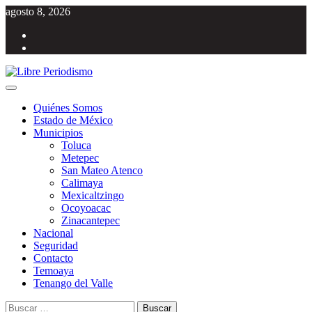
Saltar
agosto 8, 2026
al
Facebook
contenido
Twitter
Menú
Libre Periodismo
Información libre del Estado de México
principal
Quiénes Somos
Estado de México
Municipios
Toluca
Metepec
San Mateo Atenco
Calimaya
Mexicaltzingo
Ocoyoacac
Zinacantepec
Nacional
Seguridad
Contacto
Temoaya
Tenango del Valle
Buscar: