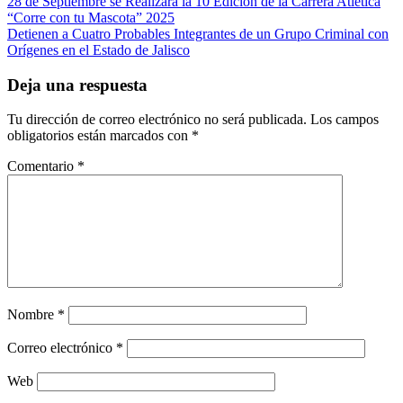
Navegación
28 de Septiembre se Realizará la 10 Edición de la Carrera Atlética
“Corre con tu Mascota” 2025
de
Detienen a Cuatro Probables Integrantes de un Grupo Criminal con
entradas
Orígenes en el Estado de Jalisco
Deja una respuesta
Tu dirección de correo electrónico no será publicada.
Los campos
obligatorios están marcados con
*
Comentario
*
Nombre
*
Correo electrónico
*
Web