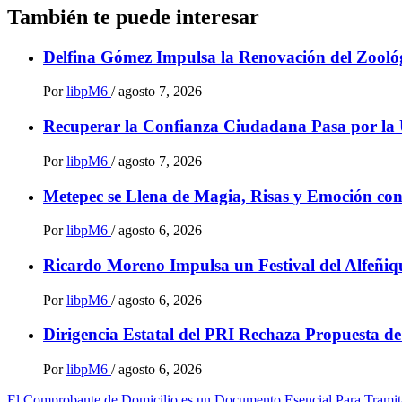
También te puede interesar
Delfina Gómez Impulsa la Renovación del Zoológ
Por
libpM6
/
agosto 7, 2026
Recuperar la Confianza Ciudadana Pasa por la 
Por
libpM6
/
agosto 7, 2026
Metepec se Llena de Magia, Risas y Emoción co
Por
libpM6
/
agosto 6, 2026
Ricardo Moreno Impulsa un Festival del Alfeñiqu
Por
libpM6
/
agosto 6, 2026
Dirigencia Estatal del PRI Rechaza Propuesta d
Por
libpM6
/
agosto 6, 2026
El Comprobante de Domicilio es un Documento Esencial Para Tramita