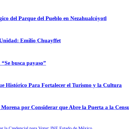
ico del Parque del Pueblo en Nezahualcóyotl
Unidad: Emilio Chuayffet
n “Se busca payaso”
e Histórico Para Fortalecer el Turismo y la Cultura
e Morena por Considerar que Abre la Puerta a la Cens
r la Credencial para Votar: INE Estado de México