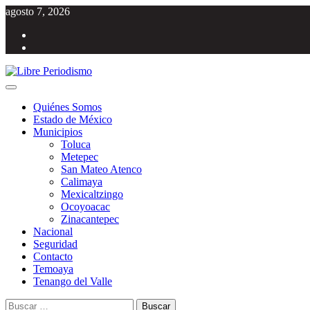
Saltar
agosto 7, 2026
al
Facebook
contenido
Twitter
Menú
Libre Periodismo
Información libre del Estado de México
principal
Quiénes Somos
Estado de México
Municipios
Toluca
Metepec
San Mateo Atenco
Calimaya
Mexicaltzingo
Ocoyoacac
Zinacantepec
Nacional
Seguridad
Contacto
Temoaya
Tenango del Valle
Buscar: