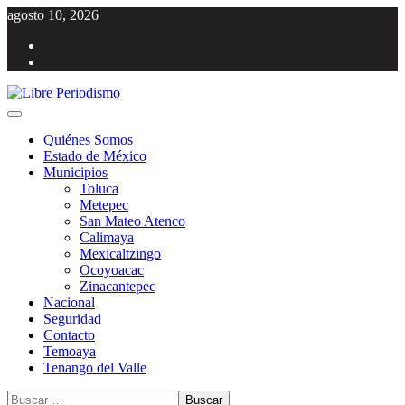
Saltar
agosto 10, 2026
al
Facebook
contenido
Twitter
Menú
Libre Periodismo
Información libre del Estado de México
principal
Quiénes Somos
Estado de México
Municipios
Toluca
Metepec
San Mateo Atenco
Calimaya
Mexicaltzingo
Ocoyoacac
Zinacantepec
Nacional
Seguridad
Contacto
Temoaya
Tenango del Valle
Buscar: