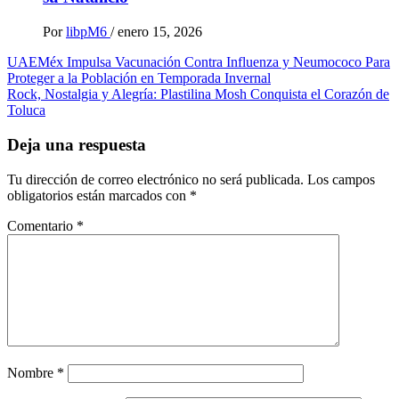
Por
libpM6
/
enero 15, 2026
Navegación
UAEMéx Impulsa Vacunación Contra Influenza y Neumococo Para
Proteger a la Población en Temporada Invernal
de
Rock, Nostalgia y Alegría: Plastilina Mosh Conquista el Corazón de
entradas
Toluca
Deja una respuesta
Tu dirección de correo electrónico no será publicada.
Los campos
obligatorios están marcados con
*
Comentario
*
Nombre
*