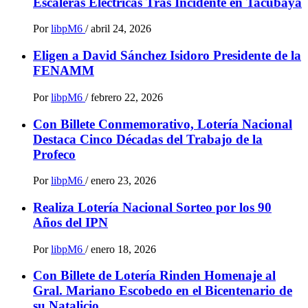
Escaleras Eléctricas Tras Incidente en Tacubaya
Por
libpM6
/
abril 24, 2026
Eligen a David Sánchez Isidoro Presidente de la
FENAMM
Por
libpM6
/
febrero 22, 2026
Con Billete Conmemorativo, Lotería Nacional
Destaca Cinco Décadas del Trabajo de la
Profeco
Por
libpM6
/
enero 23, 2026
Realiza Lotería Nacional Sorteo por los 90
Años del IPN
Por
libpM6
/
enero 18, 2026
Con Billete de Lotería Rinden Homenaje al
Gral. Mariano Escobedo en el Bicentenario de
su Natalicio