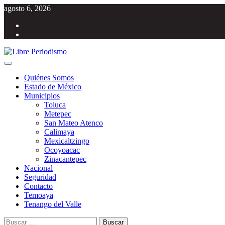
Saltar
agosto 6, 2026
al
Facebook
contenido
Twitter
Menú
Libre Periodismo
Información libre del Estado de México
principal
Quiénes Somos
Estado de México
Municipios
Toluca
Metepec
San Mateo Atenco
Calimaya
Mexicaltzingo
Ocoyoacac
Zinacantepec
Nacional
Seguridad
Contacto
Temoaya
Tenango del Valle
Buscar: