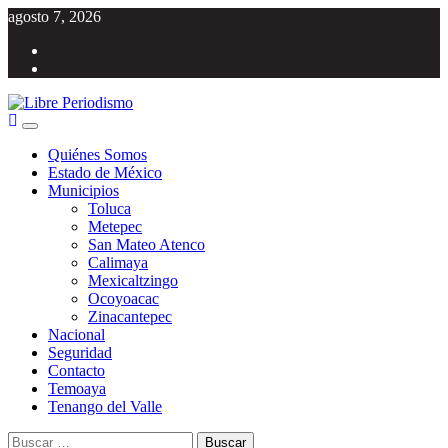
Saltar
agosto 7, 2026
al
Facebook
contenido
Twitter
Menú
Libre Periodismo
Información libre del Estado de México
principal
Quiénes Somos
Estado de México
Municipios
Toluca
Metepec
San Mateo Atenco
Calimaya
Mexicaltzingo
Ocoyoacac
Zinacantepec
Nacional
Seguridad
Contacto
Temoaya
Tenango del Valle
Buscar: