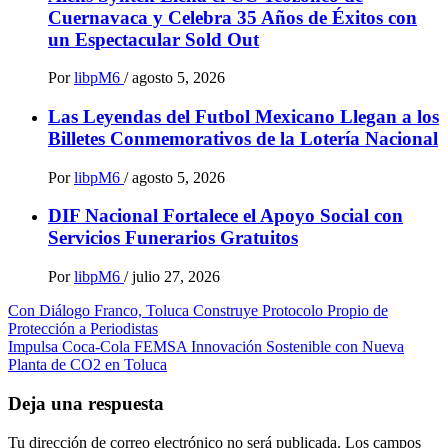
Cuernavaca y Celebra 35 Años de Éxitos con
un Espectacular Sold Out
Por
libpM6
/
agosto 5, 2026
Las Leyendas del Futbol Mexicano Llegan a los
Billetes Conmemorativos de la Lotería Nacional
Por
libpM6
/
agosto 5, 2026
DIF Nacional Fortalece el Apoyo Social con
Servicios Funerarios Gratuitos
Por
libpM6
/
julio 27, 2026
Navegación
Con Diálogo Franco, Toluca Construye Protocolo Propio de
Protección a Periodistas
de
Impulsa Coca-Cola FEMSA Innovación Sostenible con Nueva
entradas
Planta de CO2 en Toluca
Deja una respuesta
Tu dirección de correo electrónico no será publicada.
Los campos