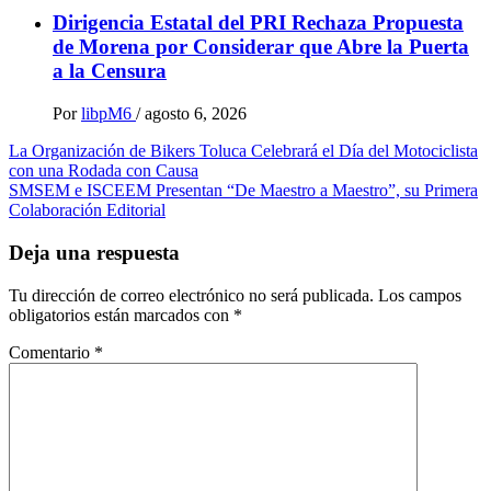
Dirigencia Estatal del PRI Rechaza Propuesta
de Morena por Considerar que Abre la Puerta
a la Censura
Por
libpM6
/
agosto 6, 2026
Navegación
La Organización de Bikers Toluca Celebrará el Día del Motociclista
con una Rodada con Causa
de
SMSEM e ISCEEM Presentan “De Maestro a Maestro”, su Primera
entradas
Colaboración Editorial
Deja una respuesta
Tu dirección de correo electrónico no será publicada.
Los campos
obligatorios están marcados con
*
Comentario
*