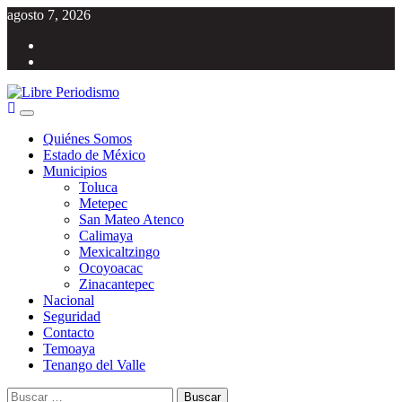
Saltar
agosto 7, 2026
al
Facebook
contenido
Twitter
Menú
Libre Periodismo
Información libre del Estado de México
principal
Quiénes Somos
Estado de México
Municipios
Toluca
Metepec
San Mateo Atenco
Calimaya
Mexicaltzingo
Ocoyoacac
Zinacantepec
Nacional
Seguridad
Contacto
Temoaya
Tenango del Valle
Buscar: