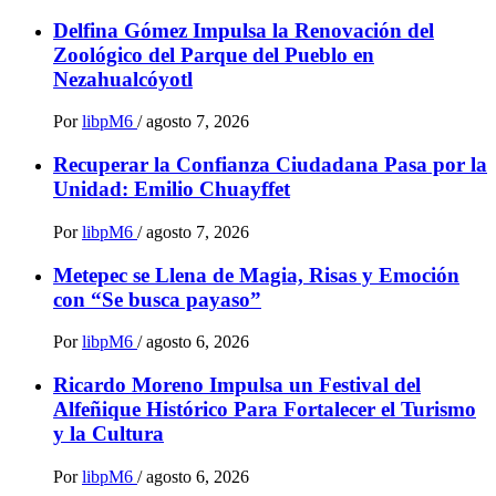
Delfina Gómez Impulsa la Renovación del
Zoológico del Parque del Pueblo en
Nezahualcóyotl
Por
libpM6
/
agosto 7, 2026
Recuperar la Confianza Ciudadana Pasa por la
Unidad: Emilio Chuayffet
Por
libpM6
/
agosto 7, 2026
Metepec se Llena de Magia, Risas y Emoción
con “Se busca payaso”
Por
libpM6
/
agosto 6, 2026
Ricardo Moreno Impulsa un Festival del
Alfeñique Histórico Para Fortalecer el Turismo
y la Cultura
Por
libpM6
/
agosto 6, 2026