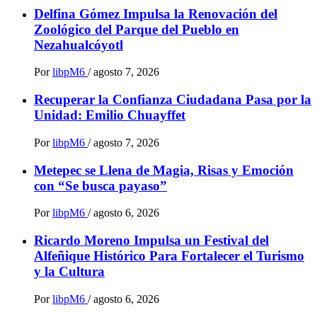
Delfina Gómez Impulsa la Renovación del
Zoológico del Parque del Pueblo en
Nezahualcóyotl
Por
libpM6
/
agosto 7, 2026
Recuperar la Confianza Ciudadana Pasa por la
Unidad: Emilio Chuayffet
Por
libpM6
/
agosto 7, 2026
Metepec se Llena de Magia, Risas y Emoción
con “Se busca payaso”
Por
libpM6
/
agosto 6, 2026
Ricardo Moreno Impulsa un Festival del
Alfeñique Histórico Para Fortalecer el Turismo
y la Cultura
Por
libpM6
/
agosto 6, 2026