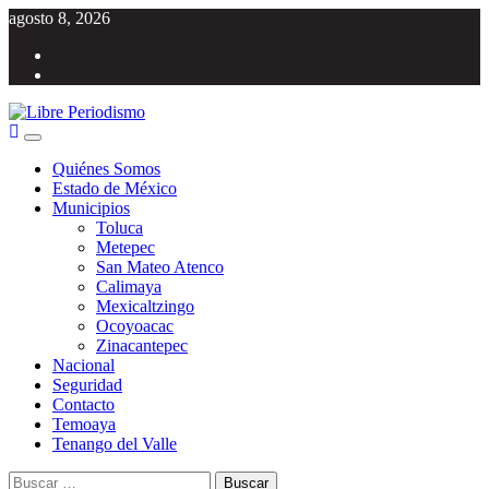
Saltar
agosto 8, 2026
al
Facebook
contenido
Twitter
Menú
Libre Periodismo
Información libre del Estado de México
principal
Quiénes Somos
Estado de México
Municipios
Toluca
Metepec
San Mateo Atenco
Calimaya
Mexicaltzingo
Ocoyoacac
Zinacantepec
Nacional
Seguridad
Contacto
Temoaya
Tenango del Valle
Buscar: