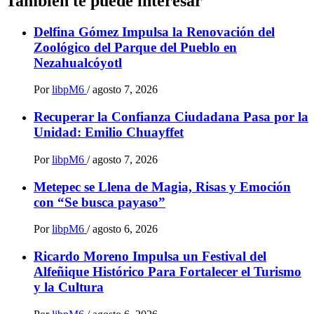
También te puede interesar
Delfina Gómez Impulsa la Renovación del
Zoológico del Parque del Pueblo en
Nezahualcóyotl
Por
libpM6
/
agosto 7, 2026
Recuperar la Confianza Ciudadana Pasa por la
Unidad: Emilio Chuayffet
Por
libpM6
/
agosto 7, 2026
Metepec se Llena de Magia, Risas y Emoción
con “Se busca payaso”
Por
libpM6
/
agosto 6, 2026
Ricardo Moreno Impulsa un Festival del
Alfeñique Histórico Para Fortalecer el Turismo
y la Cultura