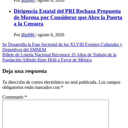
Por
libpM6
/
agosto 6, 2026
Dirigencia Estatal del PRI Rechaza Propuesta
de Morena por Considerar que Abre la Puerta
a la Censura
Por
libpM6
/
agosto 6, 2026
Navegación
Se Desarrolla la Fase Sectorial de los XLVIII Eventos Culturales y
Deportivos del SMSEM
de
Billete de Lotería Nacional Reconoce 35 Años de Trabajo de la
entradas
Fundación Alfredo Harp Helú a Favor de México
Deja una respuesta
Tu dirección de correo electrónico no será publicada.
Los campos
obligatorios están marcados con
*
Comentario
*