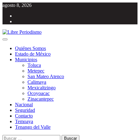
Saltar
agosto 8, 2026
al
Facebook
contenido
Twitter
Menú
Libre Periodismo
Información libre del Estado de México
principal
Quiénes Somos
Estado de México
Municipios
Toluca
Metepec
San Mateo Atenco
Calimaya
Mexicaltzingo
Ocoyoacac
Zinacantepec
Nacional
Seguridad
Contacto
Temoaya
Tenango del Valle
Buscar: