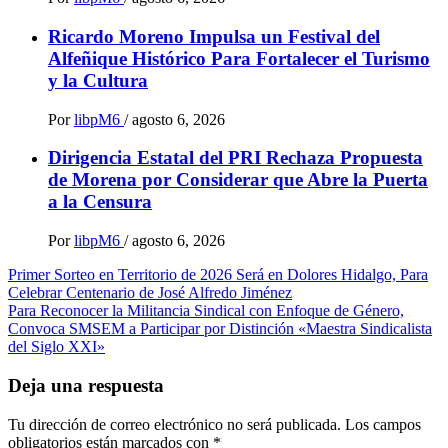
Ricardo Moreno Impulsa un Festival del
Alfeñique Histórico Para Fortalecer el Turismo
y la Cultura
Por
libpM6
/
agosto 6, 2026
Dirigencia Estatal del PRI Rechaza Propuesta
de Morena por Considerar que Abre la Puerta
a la Censura
Por
libpM6
/
agosto 6, 2026
Navegación
Primer Sorteo en Territorio de 2026 Será en Dolores Hidalgo, Para
Celebrar Centenario de José Alfredo Jiménez
de
Para Reconocer la Militancia Sindical con Enfoque de Género,
entradas
Convoca SMSEM a Participar por Distinción «Maestra Sindicalista
del Siglo XXI»
Deja una respuesta
Tu dirección de correo electrónico no será publicada.
Los campos
obligatorios están marcados con
*