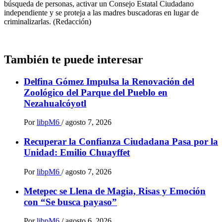
búsqueda de personas, activar un Consejo Estatal Ciudadano
independiente y se proteja a las madres buscadoras en lugar de
criminalizarlas. (Redacción)
También te puede interesar
Delfina Gómez Impulsa la Renovación del
Zoológico del Parque del Pueblo en
Nezahualcóyotl
Por
libpM6
/
agosto 7, 2026
Recuperar la Confianza Ciudadana Pasa por la
Unidad: Emilio Chuayffet
Por
libpM6
/
agosto 7, 2026
Metepec se Llena de Magia, Risas y Emoción
con “Se busca payaso”
Por
libpM6
/
agosto 6, 2026