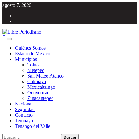
Saltar
agosto 7, 2026
al
Facebook
contenido
Twitter
Menú
Libre Periodismo
Información libre del Estado de México
principal
Quiénes Somos
Estado de México
Municipios
Toluca
Metepec
San Mateo Atenco
Calimaya
Mexicaltzingo
Ocoyoacac
Zinacantepec
Nacional
Seguridad
Contacto
Temoaya
Tenango del Valle
Buscar: