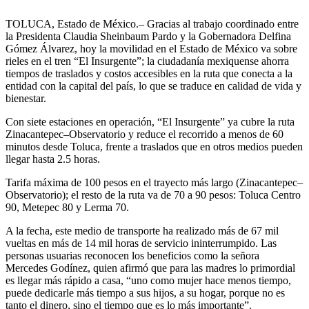
TOLUCA, Estado de México.– Gracias al trabajo coordinado entre
la Presidenta Claudia Sheinbaum Pardo y la Gobernadora Delfina
Gómez Álvarez, hoy la movilidad en el Estado de México va sobre
rieles en el tren “El Insurgente”; la ciudadanía mexiquense ahorra
tiempos de traslados y costos accesibles en la ruta que conecta a la
entidad con la capital del país, lo que se traduce en calidad de vida y
bienestar.
Con siete estaciones en operación, “El Insurgente” ya cubre la ruta
Zinacantepec–Observatorio y reduce el recorrido a menos de 60
minutos desde Toluca, frente a traslados que en otros medios pueden
llegar hasta 2.5 horas.
Tarifa máxima de 100 pesos en el trayecto más largo (Zinacantepec–
Observatorio); el resto de la ruta va de 70 a 90 pesos: Toluca Centro
90, Metepec 80 y Lerma 70.
A la fecha, este medio de transporte ha realizado más de 67 mil
vueltas en más de 14 mil horas de servicio ininterrumpido. Las
personas usuarias reconocen los beneficios como la señora
Mercedes Godínez, quien afirmó que para las madres lo primordial
es llegar más rápido a casa, “uno como mujer hace menos tiempo,
puede dedicarle más tiempo a sus hijos, a su hogar, porque no es
tanto el dinero, sino el tiempo que es lo más importante”.