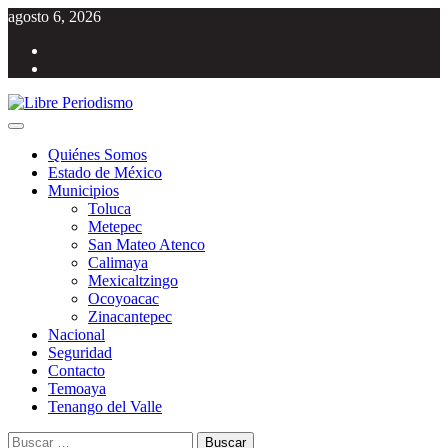
Saltar
agosto 6, 2026
al
Facebook
contenido
Twitter
Menú
Libre Periodismo
Información libre del Estado de México
principal
Quiénes Somos
Estado de México
Municipios
Toluca
Metepec
San Mateo Atenco
Calimaya
Mexicaltzingo
Ocoyoacac
Zinacantepec
Nacional
Seguridad
Contacto
Temoaya
Tenango del Valle
Buscar: