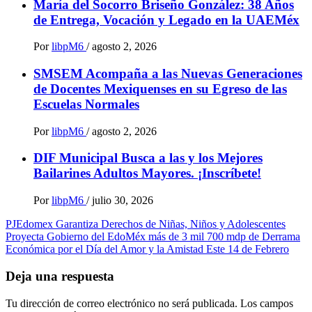
María del Socorro Briseño González: 38 Años
de Entrega, Vocación y Legado en la UAEMéx
Por
libpM6
/
agosto 2, 2026
SMSEM Acompaña a las Nuevas Generaciones
de Docentes Mexiquenses en su Egreso de las
Escuelas Normales
Por
libpM6
/
agosto 2, 2026
DIF Municipal Busca a las y los Mejores
Bailarines Adultos Mayores. ¡Inscríbete!
Por
libpM6
/
julio 30, 2026
Navegación
PJEdomex Garantiza Derechos de Niñas, Niños y Adolescentes
Proyecta Gobierno del EdoMéx más de 3 mil 700 mdp de Derrama
de
Económica por el Día del Amor y la Amistad Este 14 de Febrero
entradas
Deja una respuesta
Tu dirección de correo electrónico no será publicada.
Los campos