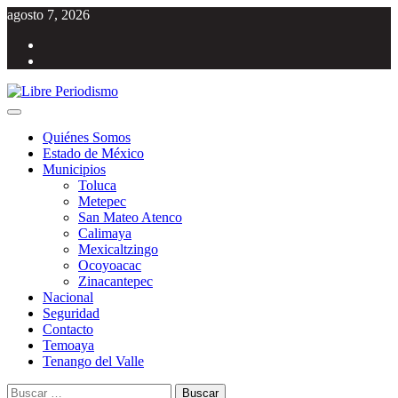
Saltar
agosto 7, 2026
al
Facebook
contenido
Twitter
Menú
Libre Periodismo
Información libre del Estado de México
principal
Quiénes Somos
Estado de México
Municipios
Toluca
Metepec
San Mateo Atenco
Calimaya
Mexicaltzingo
Ocoyoacac
Zinacantepec
Nacional
Seguridad
Contacto
Temoaya
Tenango del Valle
Buscar: