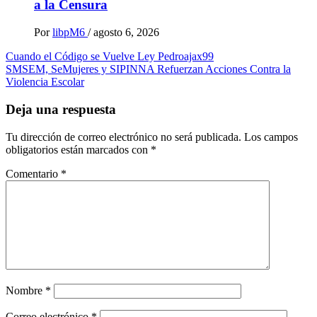
a la Censura
Por
libpM6
/
agosto 6, 2026
Navegación
Cuando el Código se Vuelve Ley Pedroajax99
SMSEM, SeMujeres y SIPINNA Refuerzan Acciones Contra la
de
Violencia Escolar
entradas
Deja una respuesta
Tu dirección de correo electrónico no será publicada.
Los campos
obligatorios están marcados con
*
Comentario
*
Nombre
*
Correo electrónico
*