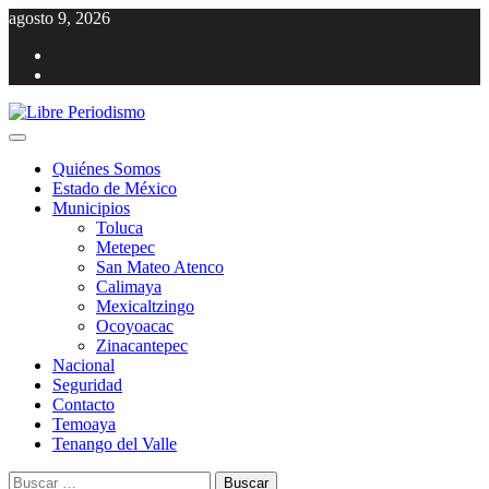
Saltar
agosto 9, 2026
al
Facebook
contenido
Twitter
Menú
Libre Periodismo
Información libre del Estado de México
principal
Quiénes Somos
Estado de México
Municipios
Toluca
Metepec
San Mateo Atenco
Calimaya
Mexicaltzingo
Ocoyoacac
Zinacantepec
Nacional
Seguridad
Contacto
Temoaya
Tenango del Valle
Buscar: