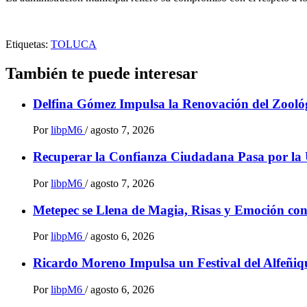
Etiquetas:
TOLUCA
También te puede interesar
Delfina Gómez Impulsa la Renovación del Zoológ
Por
libpM6
/
agosto 7, 2026
Recuperar la Confianza Ciudadana Pasa por la 
Por
libpM6
/
agosto 7, 2026
Metepec se Llena de Magia, Risas y Emoción co
Por
libpM6
/
agosto 6, 2026
Ricardo Moreno Impulsa un Festival del Alfeñiqu
Por
libpM6
/
agosto 6, 2026