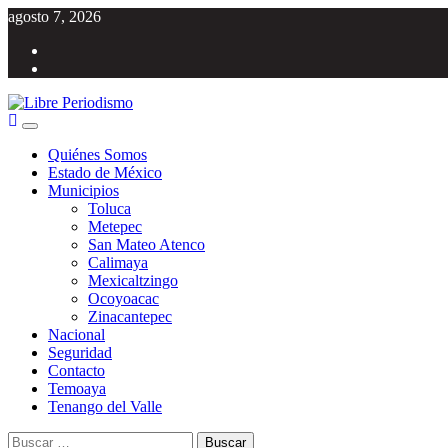
Saltar
agosto 7, 2026
al
Facebook
contenido
Twitter
Menú
Libre Periodismo
Información libre del Estado de México
principal
Quiénes Somos
Estado de México
Municipios
Toluca
Metepec
San Mateo Atenco
Calimaya
Mexicaltzingo
Ocoyoacac
Zinacantepec
Nacional
Seguridad
Contacto
Temoaya
Tenango del Valle
Buscar: