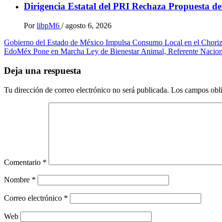
Dirigencia Estatal del PRI Rechaza Propuesta d
Por
libpM6
/
agosto 6, 2026
Navegación
Gobierno del Estado de México Impulsa Consumo Local en el Choriz
EdoMéx Pone en Marcha Ley de Bienestar Animal, Referente Naciona
de
entradas
Deja una respuesta
Tu dirección de correo electrónico no será publicada.
Los campos obli
Comentario
*
Nombre
*
Correo electrónico
*
Web