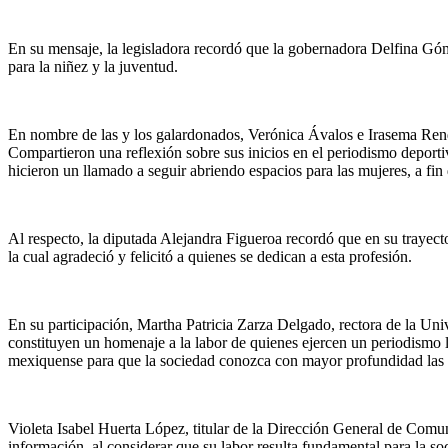
En su mensaje, la legisladora recordó que la gobernadora Delfina Góme
para la niñez y la juventud.
En nombre de las y los galardonados, Verónica Ávalos e Irasema Rend
Compartieron una reflexión sobre sus inicios en el periodismo deport
hicieron un llamado a seguir abriendo espacios para las mujeres, a fi
Al respecto, la diputada Alejandra Figueroa recordó que en su trayecto
la cual agradeció y felicitó a quienes se dedican a esta profesión.
En su participación, Martha Patricia Zarza Delgado, rectora de la Uni
constituyen un homenaje a la labor de quienes ejercen un periodismo 
mexiquense para que la sociedad conozca con mayor profundidad las his
Violeta Isabel Huerta López, titular de la Dirección General de Comu
información, al considerar que su labor resulta fundamental para la soc