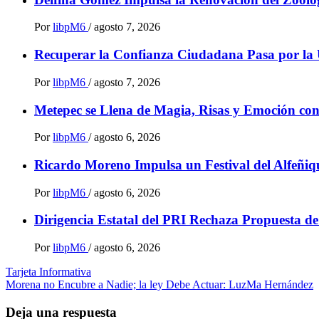
Por
libpM6
/
agosto 7, 2026
Recuperar la Confianza Ciudadana Pasa por la 
Por
libpM6
/
agosto 7, 2026
Metepec se Llena de Magia, Risas y Emoción co
Por
libpM6
/
agosto 6, 2026
Ricardo Moreno Impulsa un Festival del Alfeñiqu
Por
libpM6
/
agosto 6, 2026
Dirigencia Estatal del PRI Rechaza Propuesta d
Por
libpM6
/
agosto 6, 2026
Navegación
Tarjeta Informativa
Morena no Encubre a Nadie; la ley Debe Actuar: LuzMa Hernández
de
entradas
Deja una respuesta