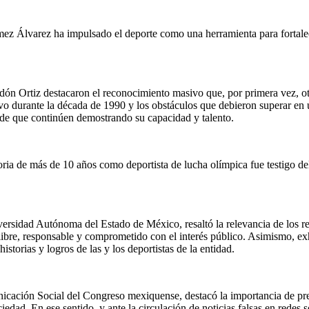
z Álvarez ha impulsado el deporte como una herramienta para fortalecer
ón Ortiz destacaron el reconocimiento masivo que, por primera vez, ot
ivo durante la década de 1990 y los obstáculos que debieron superar en
n de que continúen demostrando su capacidad y talento.
ria de más de 10 años como deportista de lucha olímpica fue testigo del 
versidad Autónoma del Estado de México, resaltó la relevancia de los r
libre, responsable y comprometido con el interés público. Asimismo, ex
torias y logros de las y los deportistas de la entidad.
nicación Social del Congreso mexiquense, destacó la importancia de pr
iedad. En ese sentido, y ante la circulación de noticias falsas en redes s