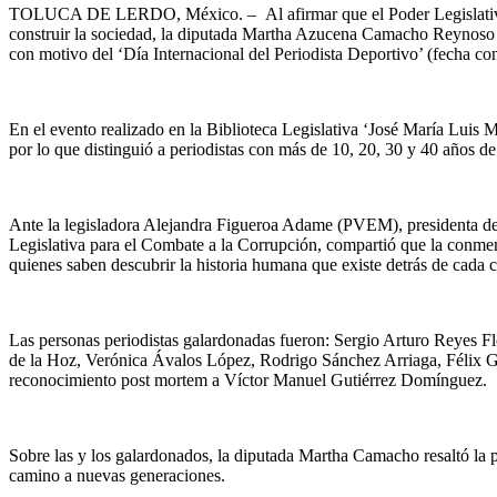
TOLUCA DE LERDO, México. – Al afirmar que el Poder Legislativo no
construir la sociedad, la diputada Martha Azucena Camacho Reynoso (
con motivo del ‘Día Internacional del Periodista Deportivo’ (fecha co
En el evento realizado en la Biblioteca Legislativa ‘José María Luis 
por lo que distinguió a periodistas con más de 10, 20, 30 y 40 años d
Ante la legisladora Alejandra Figueroa Adame (PVEM), presidenta de 
Legislativa para el Combate a la Corrupción, compartió que la conmem
quienes saben descubrir la historia humana que existe detrás de cada 
Las personas periodistas galardonadas fueron: Sergio Arturo Reyes 
de la Hoz, Verónica Ávalos López, Rodrigo Sánchez Arriaga, Félix 
reconocimiento post mortem a Víctor Manuel Gutiérrez Domínguez.
Sobre las y los galardonados, la diputada Martha Camacho resaltó la p
camino a nuevas generaciones.