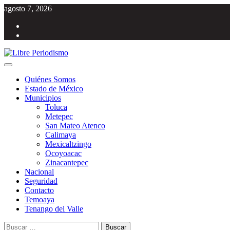
Saltar
agosto 7, 2026
al
Facebook
contenido
Twitter
Menú
Libre Periodismo
Información libre del Estado de México
principal
Quiénes Somos
Estado de México
Municipios
Toluca
Metepec
San Mateo Atenco
Calimaya
Mexicaltzingo
Ocoyoacac
Zinacantepec
Nacional
Seguridad
Contacto
Temoaya
Tenango del Valle
Buscar: