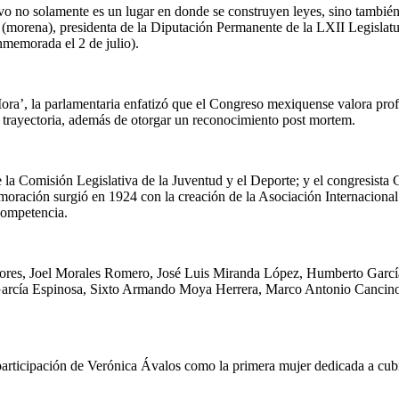
 solamente es un lugar en donde se construyen leyes, sino también e
morena), presidenta de la Diputación Permanente de la LXII Legislatu
nmemorada el 2 de julio).
Mora’, la parlamentaria enfatizó que el Congreso mexiquense valora prof
e trayectoria, además de otorgar un reconocimiento post mortem.
la Comisión Legislativa de la Juventud y el Deporte; y el congresista 
oración surgió en 1924 con la creación de la Asociación Internacional 
competencia.
Flores, Joel Morales Romero, José Luis Miranda López, Humberto García
García Espinosa, Sixto Armando Moya Herrera, Marco Antonio Cancino 
articipación de Verónica Ávalos como la primera mujer dedicada a cubri