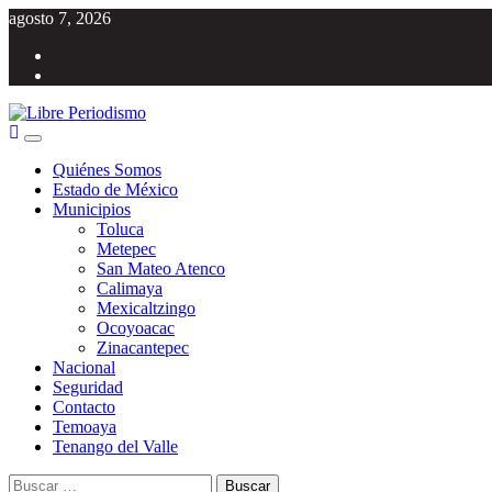
Saltar
agosto 7, 2026
al
Facebook
contenido
Twitter
Menú
Libre Periodismo
Información libre del Estado de México
principal
Quiénes Somos
Estado de México
Municipios
Toluca
Metepec
San Mateo Atenco
Calimaya
Mexicaltzingo
Ocoyoacac
Zinacantepec
Nacional
Seguridad
Contacto
Temoaya
Tenango del Valle
Buscar: