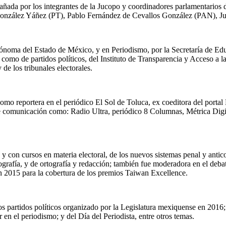
pañada por los integrantes de la Jucopo y coordinadores parlamentarios
 González Yáñez (PT), Pablo Fernández de Cevallos González (PAN),
ónoma del Estado de México, y en Periodismo, por la Secretaría de Edu
sí como de partidos políticos, del Instituto de Transparencia y Acceso 
de los tribunales electorales.
omo reportera en el periódico El Sol de Toluca, ex coeditora del port
e comunicación como: Radio Ultra, periódico 8 Columnas, Métrica Dig
con cursos en materia electoral, de los nuevos sistemas penal y anticor
Geografía, y de ortografía y redacción; también fue moderadora en el de
 2015 para la cobertura de los premios Taiwan Excellence.
s partidos políticos organizado por la Legislatura mexiquense en 2016; 
en el periodismo; y del Día del Periodista, entre otros temas.