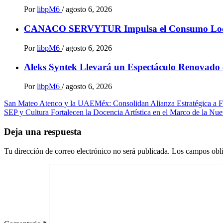
Por
libpM6
/
agosto 6, 2026
CANACO SERVYTUR Impulsa el Consumo Local c
Por
libpM6
/
agosto 6, 2026
Aleks Syntek Llevará un Espectáculo Renovado e
Por
libpM6
/
agosto 6, 2026
Navegación
San Mateo Atenco y la UAEMéx: Consolidan Alianza Estratégica a Fa
SEP y Cultura Fortalecen la Docencia Artística en el Marco de la N
de
entradas
Deja una respuesta
Tu dirección de correo electrónico no será publicada.
Los campos obli