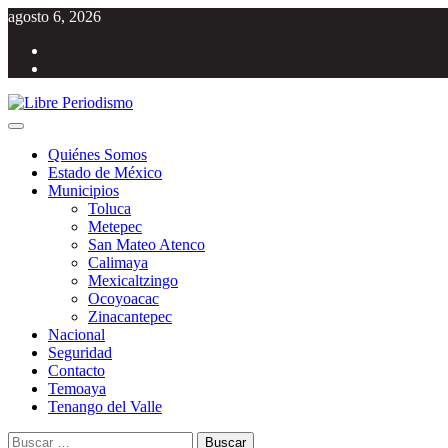
Saltar
agosto 6, 2026
al
Facebook
contenido
Twitter
Menú
Libre Periodismo
Información libre del Estado de México
principal
Quiénes Somos
Estado de México
Municipios
Toluca
Metepec
San Mateo Atenco
Calimaya
Mexicaltzingo
Ocoyoacac
Zinacantepec
Nacional
Seguridad
Contacto
Temoaya
Tenango del Valle
Buscar: