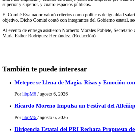
superior y superior, y cuatro espacios públicos.
El Comité Evaluador valoró criterios como políticas de igualdad salari
objetivo. Dicho Comité contó con integrantes del Gobierno estatal, sec
Al evento de entrega asistieron Norberto Morales Poblete, Secretario de
María Esther Rodríguez Hernández. (Redacción)
También te puede interesar
Metepec se Llena de Magia, Risas y Emoción co
Por
libpM6
/
agosto 6, 2026
Ricardo Moreno Impulsa un Festival del Alfeñiqu
Por
libpM6
/
agosto 6, 2026
Dirigencia Estatal del PRI Rechaza Propuesta d